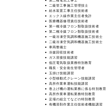
第二種電気工事士
二級管工事施工管理技士
給水装置工事主任技術者
エックス線作業主任者免許
医療機器修理責任技術者
第一種冷媒フロン類取扱技術者
第二種冷媒フロン類取扱技術者
一級冷凍空気調和機器施工技術士
二級冷凍空気調和機器施工技術士
車両整備士
冷媒回収技術者
ガス溶接技能講習
低圧電気取扱業務特別教育
職長・安全衛生管理者
玉掛け技能講習
小型移動式クレーン技能講習
高所作業車運転技能講習
巻上げ機の運転業務に係る特別教
高所作業車運転業務特別教育
足場の組立てなどの特別教育
有機溶剤作業主任技術者機能講習